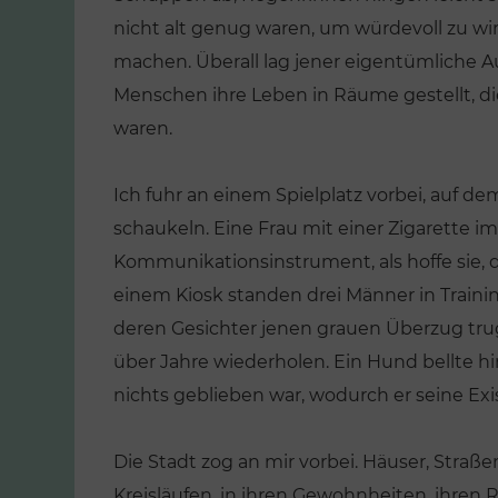
nicht alt genug waren, um würdevoll zu w
machen. Überall lag jener eigentümliche Au
Menschen ihre Leben in Räume gestellt, di
waren.
Ich fuhr an einem Spielplatz vorbei, auf d
schaukeln. Eine Frau mit einer Zigarette im
Kommunikationsinstrument, als hoffe sie, d
einem Kiosk standen drei Männer in Traini
deren Gesichter jenen grauen Überzug trug
ENTLICHUNGEN
über Jahre wiederholen. Ein Hund bellte hi
nichts geblieben war, wodurch er seine E
kung. Wie die
VERÖFFENTLICHUNGEN
hen still und
ausgetauscht
Die große
Die Stadt zog an mir vorbei. Häuser, Straße
n
Verschwulung
Kreisläufen, in ihren Gewohnheiten, ihre