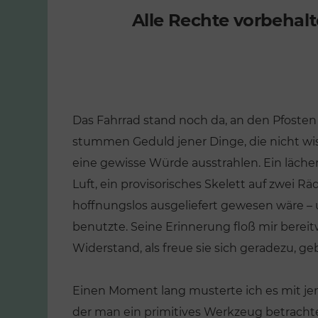
Alle Rechte vorbehal
Das Fahrrad stand noch da, an den Pfosten 
stummen Geduld jener Dinge, die nicht wis
eine gewisse Würde ausstrahlen. Ein läche
Luft, ein provisorisches Skelett auf zwei R
hoffnungslos ausgeliefert gewesen wäre – 
benutzte. Seine Erinnerung floß mir berei
Widerstand, als freue sie sich geradezu, g
Einen Moment lang musterte ich es mit je
der man ein primitives Werkzeug betrachtet