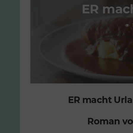
ER mach
ER macht Urla
Roman von