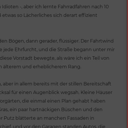
n Idioten -, aber ich lernte Fahrradfahren nach 10
etwas so Lächerliches sich derart effizient
enden Bögen, dann gerader, flüssiger. Der Fahrtwind
e jede Ehrfurcht, und die Straße begann unter mir
ese Vorstadt bewegte, als wäre ich ein Teil von
ch älterem und erheblicherem Rang.
 aber in allem bereits mit der stillen Bereitschaft
cksal für einen Augenblick wegsah. Kleine Häuser
Vorgärten, die einmal einen Plan gehabt haben
as, ein paar hartnäckigen Büschen und den
er Putz blätterte an manchen Fassaden in
hief, und vor den Garagen standen Autos, die