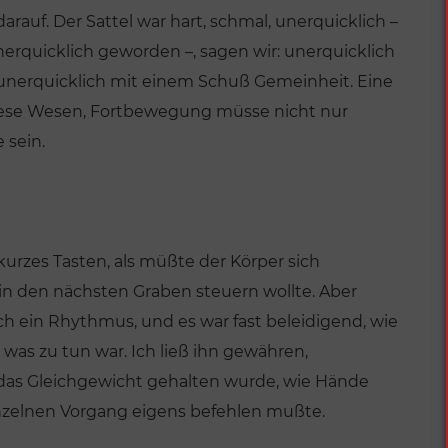
auf. Der Sattel war hart, schmal, unerquicklich –
nerquicklich geworden –, sagen wir: unerquicklich
o unerquicklich mit einem Schuß Gemeinheit. Eine
ese Wesen, Fortbewegung müsse nicht nur
 sein.
urzes Tasten, als müßte der Körper sich
h in den nächsten Graben steuern wollte. Aber
h ein Rhythmus, und es war fast beleidigend, wie
, was zu tun war. Ich ließ ihn gewähren,
 das Gleichgewicht gehalten wurde, wie Hände
inzelnen Vorgang eigens befehlen mußte.