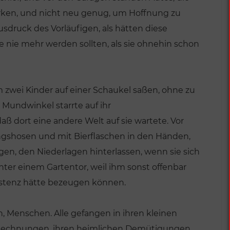
irken, und nicht neu genug, um Hoffnung zu
sdruck des Vorläufigen, als hätten diese
e nie mehr werden sollten, als sie ohnehin schon
em zwei Kinder auf einer Schaukel saßen, ohne zu
 Mundwinkel starrte auf ihr
aß dort eine andere Welt auf sie wartete. Vor
ngshosen und mit Bierflaschen in den Händen,
en, den Niederlagen hinterlassen, wenn sie sich
nter einem Gartentor, weil ihm sonst offenbar
xistenz hätte bezeugen können.
VERÖFFENTLICHUNGEN
Deutschland von
n, Menschen. Alle gefangen in ihren kleinen
Sinnen
n Rechnungen, ihren heimlichen Demütigungen,