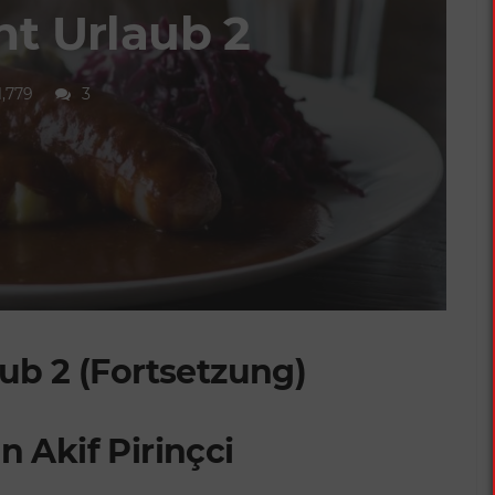
t Urlaub 2
1,779
3
ub 2 (Fortsetzung)
 Akif Pirinçci