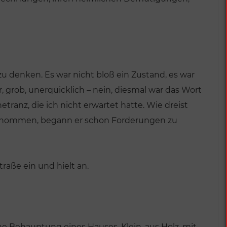
zu denken. Es war nicht bloß ein Zustand, es war
r, grob, unerquicklich – nein, diesmal war das Wort
tranz, die ich nicht erwartet hatte. Wie dreist
bernommen, begann er schon Forderungen zu
traße ein und hielt an.
ne Behauptung eines Hauses. Klein, aus Holz, mit