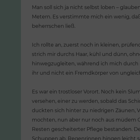
Man soll sich ja nicht selbst loben – glaube
Metern. Es verstimmte mich ein wenig, daß 
beherrschen ließ.
Ich rollte an, zuerst noch in kleinen, prüf
strich mir durchs Haar, kühl und dünn, ohn
hinwegzugleiten, während ich mich durch di
ihr und nicht ein Fremdkörper von unglei
Es war ein trostloser Vorort. Noch kein Slum,
versehen, einer zu werden, sobald das Schi
duckten sich hinter zu niedrigen Zäunen, 
mochten, nun aber nur noch aus müdem Gr
Resten gescheiterter Pflege bestanden. D
Schuppen ab, Regenrinnen hingen leicht sc