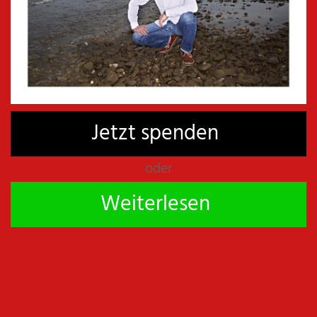
Autors.
Abonniere meinen kostenlosen Newsletter, ich
benachrichtigte dich bei neuen Beiträgen.
E-Mail
*
Jetzt spenden
* Ja, ich möchte über Neue Beiträge per E-Mail
oder
benachrichtigt werden. Die Einwilligung kann ich
jederzeit per Abmeldelink im Newsletter widerrufen.
Weiterlesen
teilen
teilen
teilen
teilen
E-Mail
spenden