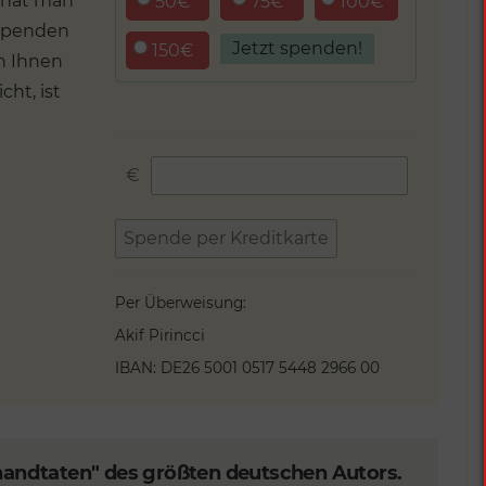
r hat man
50€
75€
100€
 spenden
150€
nn Ihnen
cht, ist
custom_amount
€
Spende per Kreditkarte
Per Überweisung:
Akif Pirincci
IBAN: DE26 5001 0517 5448 2966 00
chandtaten" des größten deutschen Autors.