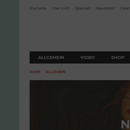
Startseite
Über mich
Spenden
Newsletter
Daten
ALLGEMEIN
VIDEO
SHOP
HOME
ALLGEMEIN
N