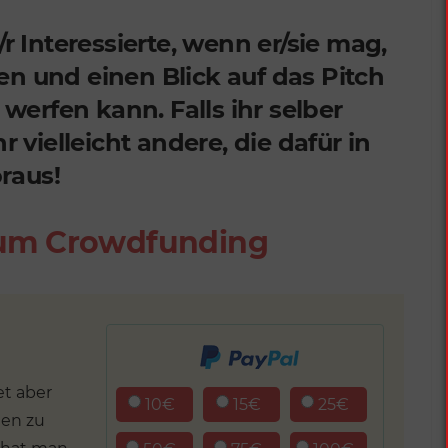
r Interessierte, wenn er/sie mag,
n und einen Blick auf das Pitch
 werfen kann. Falls ihr selber
r vielleicht andere, die dafür in
raus!
zum Crowdfunding
et aber
10€
15€
25€
len zu