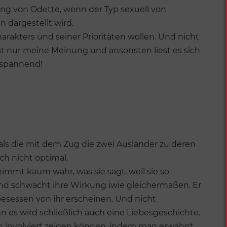
ng von Odette, wenn der Typ sexuell von
 dargestellt wird.
harakters und seiner Prioritäten wollen. Und nicht
t nur meine Meinung und ansonsten liest es sich
 spannend!
 als die mit dem Zug die zwei Ausländer zu deren
ich nicht optimal.
 nimmt kaum wahr, was sie sagt, weil sie so
und schwächt ihre Wirkung iwie gleichermaßen. Er
 besessen von ihr erscheinen. Und nicht
enn es wird schließlich auch eine Liebesgeschichte.
 involviert zeigen können, indem man erwähnt,