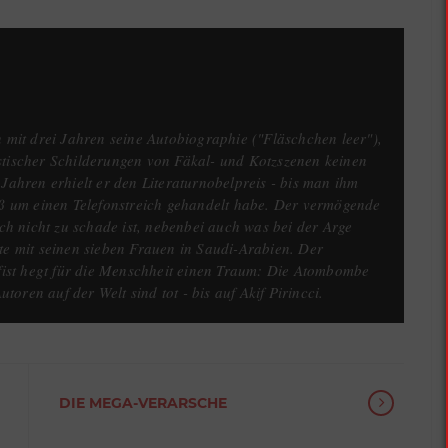
n mit drei Jahren seine Autobiographie ("Fläschchen leer"),
stischer Schilderungen von Fäkal- und Kotzszenen keinen
 Jahren erhielt er den Literaturnobelpreis - bis man ihm
oß um einen Telefonstreich gehandelt habe. Der vermögende
ich nicht zu schade ist, nebenbei auch was bei der Arge
te mit seinen sieben Frauen in Saudi-Arabien. Der
ifist hegt für die Menschheit einen Traum: Die Atombombe
Autoren auf der Welt sind tot - bis auf Akif Pirincci.
VERÖFFENTLICHUNGEN
DIE MEGA-VERARSCHE
Deutschland von
Sinnen