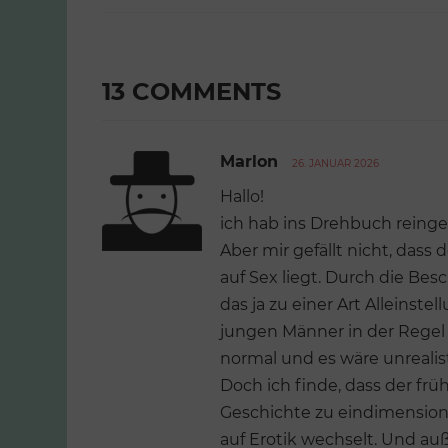
13 COMMENTS
Marlon
26. JANUAR 2026
Hallo!
ich hab ins Drehbuch reingele
Aber mir gefällt nicht, dass
auf Sex liegt. Durch die Bes
das ja zu einer Art Alleinste
jungen Männer in der Regel v
normal und es wäre unrealist
Doch ich finde, dass der fr
Geschichte zu eindimensiona
auf Erotik wechselt. Und 