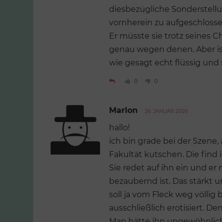
diesbezügliche Sonderstellu
vornherein zu aufgeschlossen
Er müsste sie trotz seines C
genau wegen denen. Aber is
wie gesagt echt flüssig und
0
0
Marlon
26. JANUAR 2026
hallo!
ich bin grade bei der Szene,
Fakultät kutschen. Die find 
Sie redet auf ihn ein und er
bezaubernd ist. Das stärkt 
soll ja vom Fleck weg völlig
ausschließlich erotisiert. D
Man hätte ihn ungewöhnlich