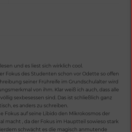
sen und es liest sich wirklich cool.
 der Fokus des Studenten schon vor Odette so offen
chreibung seiner Frühreife im Grundschulalter wird
llungsmerkmal von ihm. Klar weiß ich auch, dass alle
öllig sexbesessen sind. Das ist schließlich ganz
isch, es anders zu schreiben.
ühe Fokus auf seine Libido den Mikrokosmos der
l macht , da der Fokus im Hauptteil sowieso stark
außerdem schwächt es die magisch anmutende