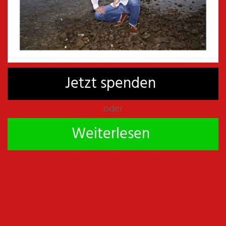
LEISE AUSGETAUSCHT WERDEN
€
14,00
inkl. MwSt
BEI AMAZON KAUFEN
Jetzt spenden
oder
Weiterlesen