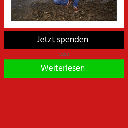
€
17,80
inkl. MwSt
BEI AMAZON BESTELLEN
Jetzt spenden
oder
Weiterlesen