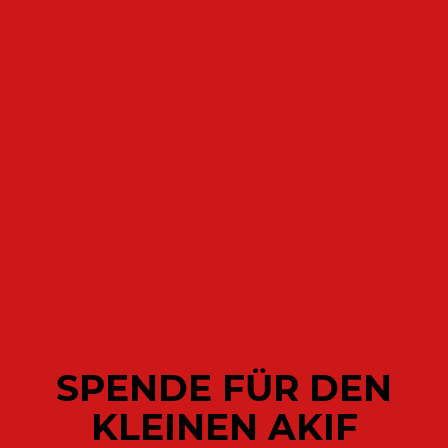
FELIDAE – DER KATZENKRIMI
€
10,00
inkl. MwSt
IN DEN WARENKORB
SPENDE FÜR DEN
KLEINEN AKIF