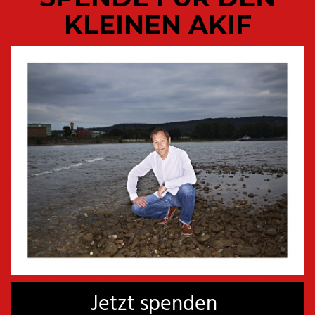
KLEINEN AKIF
ENGELSKINDER
€
10,00
inkl. MwSt
IN DEN WARENKORB
Jetzt spenden