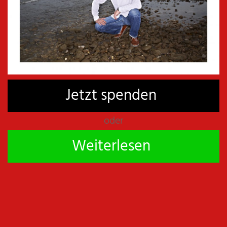
teilen
E-Mail
spenden
drucken
teilen
teilen
teilen
Jetzt spenden
oder
Akif Pirinçci
Weiterlesen
Pirincci schrieb schon mit drei Jahren seine
Autobiographie ("Fläschchen leer"), die
jedoch wegen drastischer Schilderungen von
Fäkal- und Kotzszenen keinen Verlag fand.
Mit zehn Jahren erhielt er den
Literaturnobelpreis - bis man ihm sagte, daß