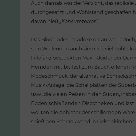
Auch damals war der Verzicht, das radikale
durchgesetzt und Wohlstand geschaffen ha
davon hieß
„Konsumterror“
.
Das Blöde oder Paradoxe daran war jedoch,
sein Wollenden auch ziemlich viel Kohle kos
Firlefanz bestückten Maxi-Kleider der Dame
Hemden mit bis fast zum Bauch offenen Kr
Modeschmuck, der alternative Schnicksc
Musik-Anlage, die Schallplatten der Super
usw., die vielen Reisen in den Süden, insbe
Boden schießenden Discotheken und last no
wollten die Anbieter der schillernden Wa
spießigen Schrankwand in Gelsenkirchener