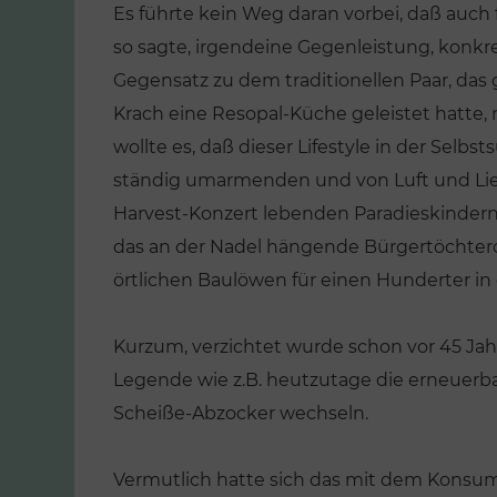
Es führte kein Weg daran vorbei, daß auch
so sagte, irgendeine Gegenleistung, konkr
Gegensatz zu dem traditionellen Paar, das
Krach eine Resopal-Küche geleistet hatte, 
wollte es, daß dieser Lifestyle in der Selbs
ständig umarmenden und von Luft und Lieb
Harvest-Konzert lebenden Paradieskinder
das an der Nadel hängende Bürgertöchter
örtlichen Baulöwen für einen Hunderter in 
Kurzum, verzichtet wurde schon vor 45 Jahr
Legende wie z.B. heutzutage die erneuer
Scheiße-Abzocker wechseln.
Vermutlich hatte sich das mit dem Konsum