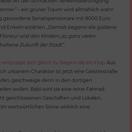
eser Art der ultimativen Verkehrsberuhigung.
renner“
– ein grüner Traum wird allmählich wahr!
lig gewordene Senatspensionäre mit 8000 Euro
und Enkeln erzählen
„Damals begann die goldene
Flaneur und den Kindern, ja, ganz vielen
haltene Zukunft der Stadt“
.
 entpuppt sich gleich zu Beginn als ein Flop
. Aus
isch urbanem Charakter ist jetzt eine Geisterstraße
fen, geschweige denn in den dortigen
len wollen. Bald wird sie eine reine Fahrrad-
ht geschlossenen Geschäften und Lokalen.
 im wortwörtlichen Sinne wirklich eine