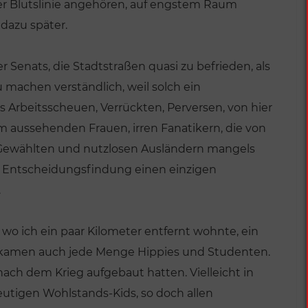
er Blutslinie angehören, auf engstem Raum
dazu später.
r Senats, die Stadtstraßen quasi zu befrieden, als
u machen verständlich, weil solch ein
Arbeitsscheuen, Verrückten, Perversen, von hier
 aussehenden Frauen, irren Fanatikern, die von
Gewählten und nutzlosen Ausländern mangels
ine Entscheidungsfindung einen einzigen
.
wo ich ein paar Kilometer entfernt wohnte, ein
 kamen auch jede Menge Hippies und Studenten.
ach dem Krieg aufgebaut hatten. Vielleicht in
eutigen Wohlstands-Kids, so doch allen