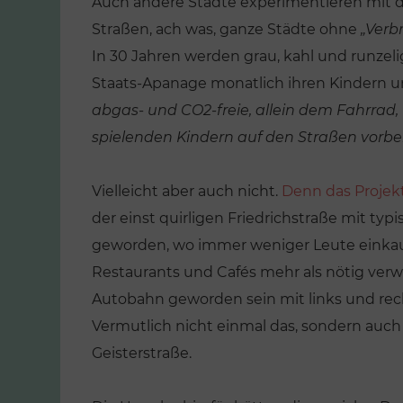
Auch andere Städte experimentieren mit di
Straßen, ach was, ganze Städte ohne
„Verb
In 30 Jahren werden grau, kahl und runze
Staats-Apanage monatlich ihren Kindern 
abgas- und CO2-freie, allein dem Fahrrad, 
spielenden Kindern auf den Straßen vorbe
Vielleicht aber auch nicht.
Denn das Projekt
der einst quirligen Friedrichstraße mit typ
geworden, wo immer weniger Leute einkau
Restaurants und Cafés mehr als nötig verwei
Autobahn geworden sein mit links und rec
Vermutlich nicht einmal das, sondern auch
Geisterstraße.