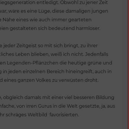
egsgeneration entledigt. Obwohl zu jener Zeit
war, wäre es eine Lüge, diese damaligen jungen
die Nähe eines wie auch immer gearteten
reien gestalteten sich bedeutend harmloser.
eder Zeitgeist so mit sich bringt, zu ihrer
iches Leben blieben, weiß ich nicht. Jedenfalls
rten Legenden-Pflänzchen die heutige grüne und
in jeden einzelnen Bereich hineingreift, auch in
 eines ganzen Volkes zu verwüsten droht.
, obgleich damals mit einer viel besseren Bildung
fache, von irren Gurus in die Welt gesetzte, ja, aus
VERÖFFENTLICHUNGEN
r schräges Weltbild favorisierten.
Deutschland von
Sinnen