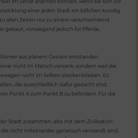
enker im Senat erahnen können, wenn sie sich vor
Entwicklung einer jeden Stadt ein bißchen kundig
zu allen Zeiten nur zu einem verschwindend
er gebaut, vorwiegend jedoch für Pferde,
er Römer aus planem Gestein entstanden
när nicht im Matsch versank, sondern weil die
dewagen nicht im Selben steckenblieben. Es
raßen, die ausschließlich dafür gedacht sind,
on Punkt A zum Punkt B zu befördern. Für die
 Stadt zusammen, also mit dem Zivilisation
e nicht miteinander genetisch verwandt sind,