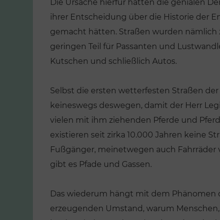
Die Ursache hierfür hätten die genialen D
ihrer Entscheidung über die Historie der 
gemacht hätten. Straßen wurden nämlich 
geringen Teil für Passanten und Lustwandl
Kutschen und schließlich Autos.
Selbst die ersten wetterfesten Straßen d
keineswegs deswegen, damit der Herr Legio
vielen mit ihm ziehenden Pferde und Pfer
existieren seit zirka 10.000 Jahren keine St
Fußgänger, meinetwegen auch Fahrräder v
gibt es Pfade und Gassen.
Das wiederum hängt mit dem Phänomen der
erzeugenden Umstand, warum Menschen, di