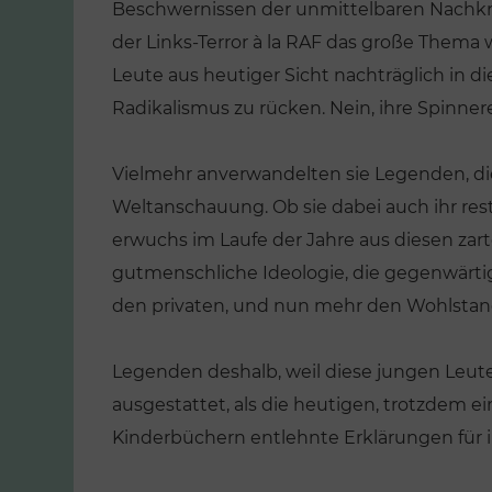
Beschwernissen der unmittelbaren Nachkri
der Links-Terror à la RAF das große Thema 
Leute aus heutiger Sicht nachträglich in 
Radikalismus zu rücken. Nein, ihre Spinne
Vielmehr anverwandelten sie Legenden, die j
Weltanschauung. Ob sie dabei auch ihr restl
erwuchs im Laufe der Jahre aus diesen za
gutmenschliche Ideologie, die gegenwärtig 
den privaten, und nun mehr den Wohlstand
ENTLICHUNGEN
Legenden deshalb, weil diese jungen Leute
kung. Wie die
ausgestattet, als die heutigen, trotzdem ein
VERÖFFENTLICHUNGEN
hen still und
Kinderbüchern entlehnte Erklärungen für ih
ausgetauscht
Die große
n
Verschwulung