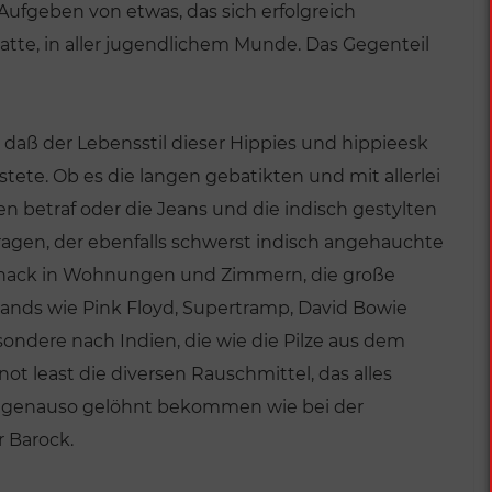
 Aufgeben von etwas, das sich erfolgreich
tte, in aller jugendlichem Munde. Das Gegenteil
 daß der Lebensstil dieser Hippies und hippieesk
tete. Ob es die langen gebatikten und mit allerlei
n betraf oder die Jeans und die indisch gestylten
agen, der ebenfalls schwerst indisch angehauchte
hnack in Wohnungen und Zimmern, die große
bands wie Pink Floyd, Supertramp, David Bowie
sondere nach Indien, die wie die Pilze aus dem
t least die diversen Rauschmittel, das alles
re genauso gelöhnt bekommen wie bei der
 Barock.