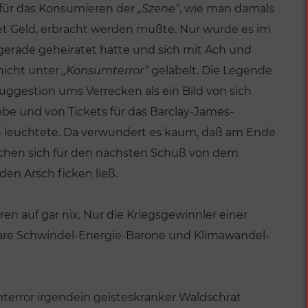
 für das Konsumieren der
„Szene“
, wie man damals
et Geld, erbracht werden mußte. Nur wurde es im
 gerade geheiratet hatte und sich mit Ach und
nicht unter
„Konsumterror“
gelabelt. Die Legende
tsuggestion ums Verrecken als ein Bild von sich
e und von Tickets für das Barclay-James-
n leuchtete. Da verwundert es kaum, daß am Ende
chen sich für den nächsten Schuß von dem
den Arsch ficken ließ.
en auf gar nix. Nur die Kriegsgewinnler einer
bare Schwindel-Energie-Barone und Klimawandel-
terror irgendein geisteskranker Waldschrat