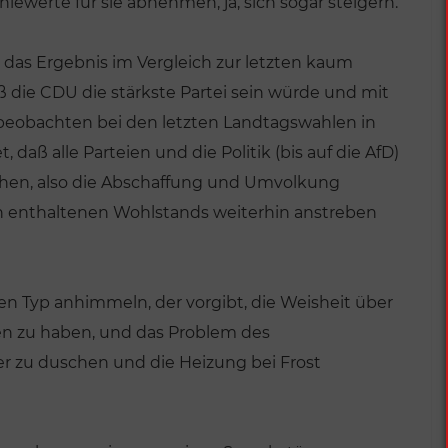
ewerte für sie abnehmen, ja, sich sogar steigern.
as Ergebnis im Vergleich zur letzten kaum
ß die CDU die stärkste Partei sein würde und mit
 beobachten bei den letzten Landtagswahlen in
aß alle Parteien und die Politik (bis auf die AfD)
ehen, also die Abschaffung und Umvolkung
n enthaltenen Wohlstands weiterhin anstreben
en Typ anhimmeln, der vorgibt, die Weisheit über
en zu haben, und das Problem des
r zu duschen und die Heizung bei Frost