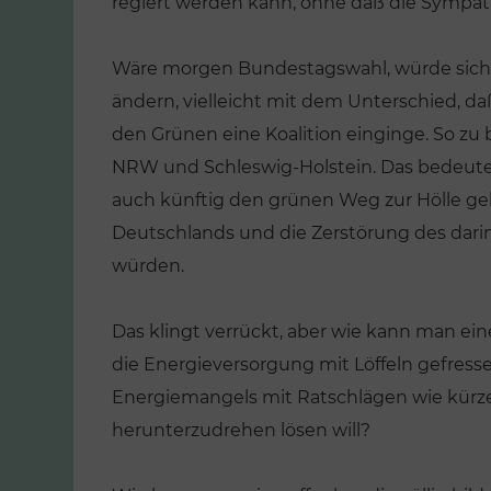
regiert werden kann, ohne daß die Sympathi
Wäre morgen Bundestagswahl, würde sich d
ändern, vielleicht mit dem Unterschied, da
den Grünen eine Koalition einginge. So zu
NRW und Schleswig-Holstein. Das bedeutet, d
auch künftig den grünen Weg zur Hölle g
Deutschlands und die Zerstörung des dari
würden.
Das klingt verrückt, aber wie kann man ein
die Energieversorgung mit Löffeln gefress
Energiemangels mit Ratschlägen wie kürze
herunterzudrehen lösen will?