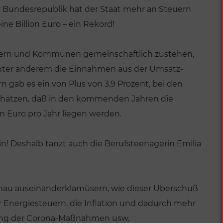
r Bundesrepublik hat der Staat mehr an Steuern
 Billion Euro – ein Rekord!
dern und Kommunen gemeinschaftlich zustehen,
 unter anderem die Einnahmen aus der Umsatz-
 gab es ein von Plus von 3,9 Prozent, bei den
schätzen, daß in den kommenden Jahren die
n Euro pro Jahr liegen werden.
rin! Deshalb tanzt auch die Berufsteenagerin Emilia
au auseinanderklamüsern, wie dieser Überschuß
Energiesteuern, die Inflation und dadurch mehr
ung der Corona-Maßnahmen usw.