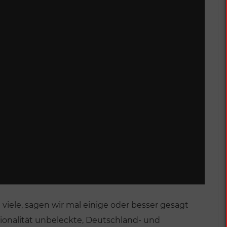
ht viele, sagen wir mal einige oder besser gesagt
tionalität unbeleckte, Deutschland- und