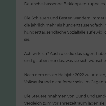
Deutsche-hassende Beklopptentruppe es 
Die Schlauen und Besten wandern immer meh
die jährlich mehr als hunderttausendfach
hunderttausendfache Sozialfälle auf ewigli
sie.
Ach wirklich? Auch die, die das sagen, habe
und glauben nur das, was sie sich wünsche
Nach dem ersten Halbjahr 2022 zu urteilen
ENTLICHUNGEN
Volksaufstand nicht ferner sein. Im Gegente
kung. Wie die
VERÖFFENTLICHUNGEN
hen still und
Die Steuereinnahmen von Bund und Ländern
ausgetauscht
Die große
n
Verschwulung
Vergleich zum Vorjahreszeitraum lagen sie 