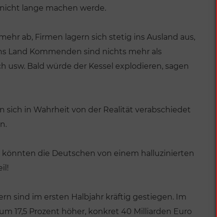
nicht lange machen werde.
r ab, Firmen lagern sich stetig ins Ausland aus,
 ins Land Kommenden sind nichts mehr als
ch usw. Bald würde der Kessel explodieren, sagen
n sich in Wahrheit von der Realität verabschiedet
n.
, könnten die Deutschen von einem halluzinierten
il!
VERÖFFENTLICHUNGEN
 sind im ersten Halbjahr kräftig gestiegen. Im
Deutschland von
Sinnen
um 17,5 Prozent höher, konkret 40 Milliarden Euro