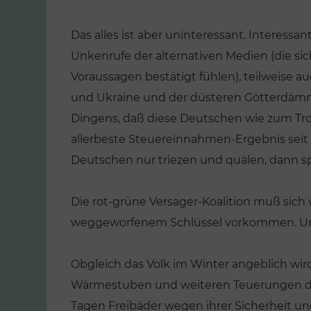
Das alles ist aber uninteressant. Interessa
Unkenrufe der alternativen Medien (die sich
Voraussagen bestätigt fühlen), teilweise 
und Ukraine und der düsteren Götterdäm
Dingens, daß diese Deutschen wie zum Tro
allerbeste Steuereinnahmen-Ergebnis seit
Deutschen nur triezen und quälen, dann sp
Die rot-grüne Versager-Koalition muß sich
weggeworfenem Schlüssel vorkommen. Und 
Obgleich das Volk im Winter angeblich w
Wärmestuben und weiteren Teuerungen die
Tagen Freibäder wegen ihrer Sicherheit un