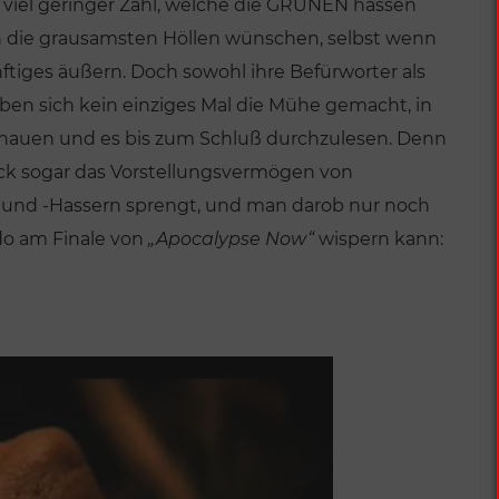
n viel geringer Zahl, welche die GRÜNEN hassen
n die grausamsten Höllen wünschen, selbst wenn
tiges äußern. Doch sowohl ihre Befürworter als
en sich kein einziges Mal die Mühe gemacht, in
hauen und es bis zum Schluß durchzulesen. Denn
ck sogar das Vorstellungsvermögen von
und -Hassern sprengt, und man darob nur noch
o am Finale von
„Apocalypse Now“
wispern kann: