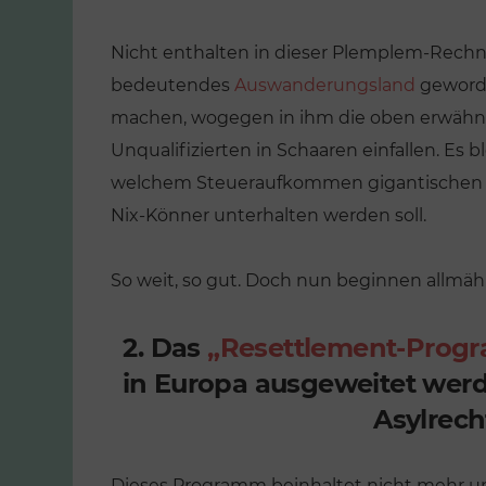
Nicht enthalten in dieser Plemplem-Rechnu
bedeutendes
Auswanderungsland
geworde
machen, wogegen in ihm die oben erwähn
Unqualifizierten in Schaaren einfallen. Es
welchem Steueraufkommen gigantischen Au
Nix-Könner unterhalten werden soll.
So weit, so gut. Doch nun beginnen allmäh
2. Das
„Resettlement-Pro
in Europa ausgeweitet werde
Asylrech
Dieses Programm beinhaltet nicht mehr un