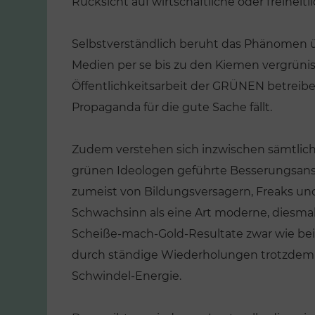
Rücksicht auf wirtschaftliche oder freiheitl
Selbstverständlich beruht das Phänomen
Medien per se bis zu den Kiemen vergrünisie
Öffentlichkeitsarbeit der GRÜNEN betrei
Propaganda für die gute Sache fällt.
Zudem verstehen sich inzwischen sämtlich
grünen Ideologen geführte Besserungsans
zumeist von Bildungsversagern, Freaks un
Schwachsinn als eine Art moderne, diesmal
Scheiße-mach-Gold-Resultate zwar wie bei d
durch ständige Wiederholungen trotzdem al
Schwindel-Energie.