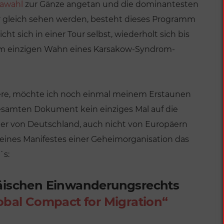
awahl
zur Gänze angetan und die dominantesten
r gleich sehen werden, besteht dieses Programm
ht sich in einer Tour selbst, wiederholt sich bis
em einzigen Wahn eines Karsakow-Syndrom-
ere, möchte ich noch einmal meinem Erstaunen
esamten Dokument kein einziges Mal auf die
er von Deutschland, auch nicht von Europäern
eines Manifestes einer Geheimorganisation das
´s:
päischen Einwanderungsrechts
VERÖFFENTLICHUNGEN
obal Compact for Migration“
Deutschland von
Sinnen