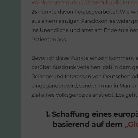
Wahlprogramm der GRÜNEN für die Europ
25 Punkte davon herausgearbeitet. Wie wi
aus einem einzigen Paradoxon, es widerspric
ins Unendliche und artet am Ende zu ein
Patienten aus.
Bevor ich diese Punkte einzeln kommenti
darüber Ausdruck verleihen, daß in dem g
Belange und Interessen von Deutschen od
eingegangen wird, sondern man in Manier 
Ziel eines Volksgenozids anstrebt. Los geht
ENTLICHUNGEN
kung. Wie die
1. Schaffung eines euro
VERÖFFENTLICHUNGEN
hen still und
basierend auf dem
„Gl
ausgetauscht
Die große
n
Verschwulung