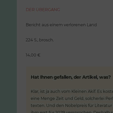
DER ÜBERGANG
Bericht aus einem verlorenen Land
224 S., brosch.
14,00 €
Hat Ihnen gefallen, der Artikel, was?
ENTLICHUNGEN
kung. Wie die
Klar, ist ja auch vom Kleinen Akif. Es kost
VERÖFFENTLICHUNGEN
hen still und
eine Menge Zeit und Geld, solcherlei Per
ausgetauscht
Die große
texten. Und den Nobelpreis für Literatu
n
Verschwulung
ihm erst für 2029 versprochen. Deshalb