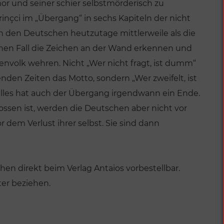
 und seiner schier selbstmörderisch zu
inçci im „Übergang“ in sechs Kapiteln der nicht
n den Deutschen heutzutage mittlerweile als die
einen Fall die Zeichen an der Wand erkennen und
venvolk wehren. Nicht „Wer nicht fragt, ist dumm“
den Zeiten das Motto, sondern „Wer zweifelt, ist
 alles hat auch der Übergang irgendwann ein Ende.
ossen ist, werden die Deutschen aber nicht vor
dem Verlust ihrer selbst. Sie sind dann
n direkt beim Verlag Antaios vorbestellbar.
er beziehen.