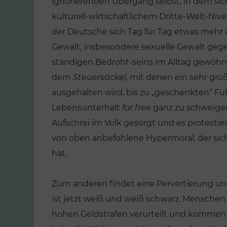
ignorierenden Übergang selbst, in dem sic
kulturell-wirtschaftlichem Dritte-Welt-Nive
der Deutsche sich Tag für Tag etwas mehr 
Gewalt, insbesondere sexuelle Gewalt geg
ständigen Bedroht-seins im Alltag gewöh
dem
Steuersäckel
, mit denen ein sehr gr
ausgehalten wird, bis zu „geschenkten“ F
Lebensunterhalt
for free
ganz zu schweigen
Aufschrei im Volk gesorgt und es protestier
von oben anbefohlene Hypermoral, der sic
hat.
Zum anderen findet eine Pervertierung un
ist jetzt weiß und weiß schwarz. Mensch
hohen Geldstrafen verurteilt und kommen 