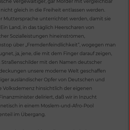
ische Vergewaltiger, gar Mörder mit vergleichbar
cht gleich in die Freiheit entlassen werden.
rer Muttersprache unterrichtet werden, damit sie
. Ein Land, in das täglich Heerscharen von
her Sozialleistungen hineinströmen,
onstop über „Fremdenfeindlichkeit“, wogegen man
net, ja, jene, die mit dem Finger darauf zeigen,
bt. Straßenschilder mit den Namen deutscher
ntdeckungen unsere moderne Welt geschaffen
ger ausländischer Opfer von Deutschen und
ine Volksdemenz hinsichtlich der eigenen
Finanzminister deliriert, daß wir in Inzucht
enetisch in einem Moslem-und-Afro-Pool
genteil im Übergang.