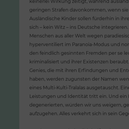
keinerlei Wirkung zeitigt, während ausländ
geringen Strafen davonkommen, wenn sie ni
Ausländische Kinder sollen fürderhin in ih
sich – kein Witz – ins Deutsche integrieren
Menschen aus aller Welt wegen paradiesisc
hyperventiliert im Paranoia-Modus und n
den feindlich gesinnten Fremden per se leug
kriminalisiert und ihrer Existenzen berau
Genies, die mit ihren Erfindungen und E
haben, werden zugunsten der Namen weni
eines Multi-Kulti-Tralalas ausgetauscht. E
Leistungen und Identität tritt ein. Und ein 
degenerierten, würden wir uns weigern, g
aufzugehen. Alles verkehrt sich in sein Ge