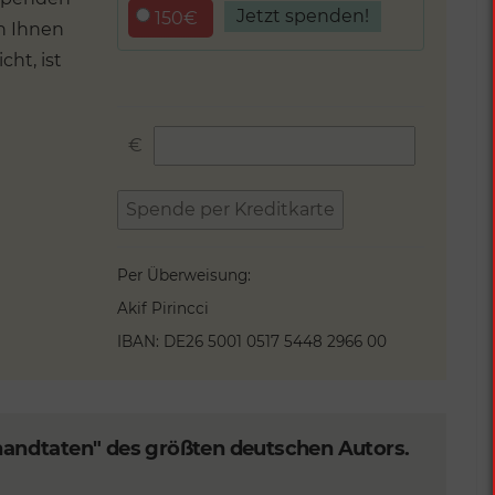
150€
nn Ihnen
cht, ist
custom_amount
€
Spende per Kreditkarte
Per Überweisung:
Akif Pirincci
IBAN: DE26 5001 0517 5448 2966 00
chandtaten" des größten deutschen Autors.