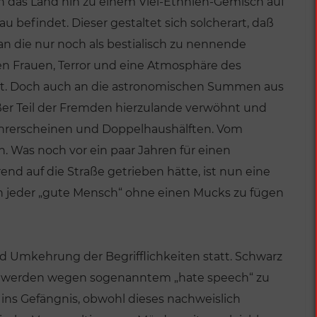
h das Land hin zu einem Viel-Ethnien-Gemisch auf
au befindet. Dieser gestaltet sich solcherart, daß
an die nur noch als bestialisch zu nennende
en Frauen, Terror und eine Atmosphäre des
nt. Doch auch an die astronomischen Summen aus
oßer Teil der Fremden hierzulande verwöhnt und
ührerscheinen und Doppelhaushälften. Vom
. Was noch vor ein paar Jahren für einen
end auf die Straße getrieben hätte, ist nun eine
h jeder „gute Mensch“ ohne einen Mucks zu fügen
d Umkehrung der Begrifflichkeiten statt. Schwarz
en werden wegen sogenanntem „hate speech“ zu
ins Gefängnis, obwohl dieses nachweislich