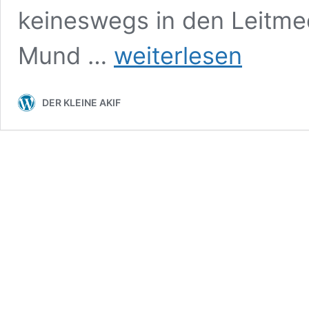
keineswegs in den Leitme
DAS
Mund …
weiterlesen
MECKERN
DER
LÄMMER
DER KLEINE AKIF