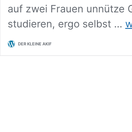
auf zwei Frauen unnütze
GE
studieren, ergo selbst …
w
OP
DER KLEINE AKIF