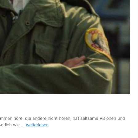
timmen höre, die andere nicht hören, hat seltsame Visionen und
DER
ßerlich wie …
weiterlesen
LOBO-
TOMIERTE