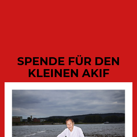
Paul
19. JANUAR 2016
Hey, ich habe soeben gehört, dass
dieser FlimFlim am 1. April in
deutschen Kinos anläuft.
0
0
SPENDE FÜR DEN
n0by
19. JANUAR 2016
KLEINEN AKIF
Tja, Kleiner Akif, als Dein treuer Leser
und Fan, scheint es mir so, dass
manchen Menschen die Kunst des
Schreibens gegeben ist, damit sie
nichts reden. Aber es Dich schon mal
zum Reden drängt, Kleiner Akif, dann
merkt man Deiner Predigt die
gelungen Symbiose einer koranisch-