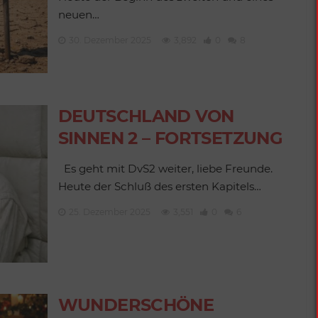
neuen…
30. Dezember 2025
3,892
0
8
DEUTSCHLAND VON
SINNEN 2 – FORTSETZUNG
Es geht mit DvS2 weiter, liebe Freunde.
Heute der Schluß des ersten Kapitels…
25. Dezember 2025
3,551
0
6
WUNDERSCHÖNE