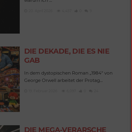
warum ich …
20. April 2026
4,457
0
9
DIE DEKADE, DIE ES NIE
GAB
In dem dystopischen Roman „1984“ von
George Orwell arbeitet der Protag…
19. Februar 2026
6,097
0
24
DIE MEGA-VERARSCHE