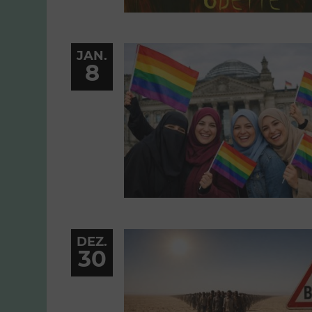
JAN.
8
DEZ.
30