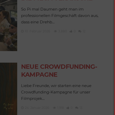
So Pi mal Daumen geht man im
professionellen Filmgeschäft davon aus,
dass eine Drehb…
10. Februar 2026
3,880
0
12
NEUE CROWDFUNDING-
KAMPAGNE
Liebe Freunde, wir starten eine neue
Crowdfunding-Kampagne für unser
Filmprojek…
24. Januar 2026
1,918
0
13