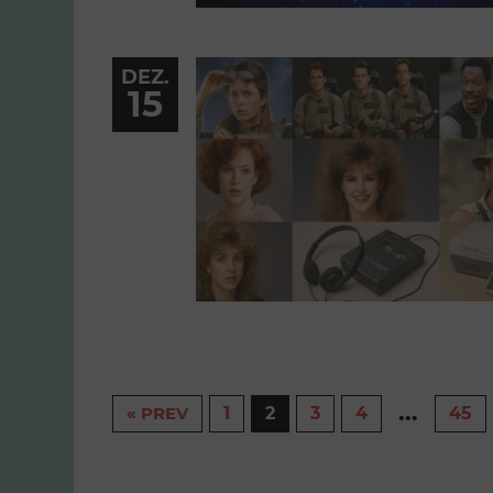
DEZ.
15
…
« PREV
1
2
3
4
45