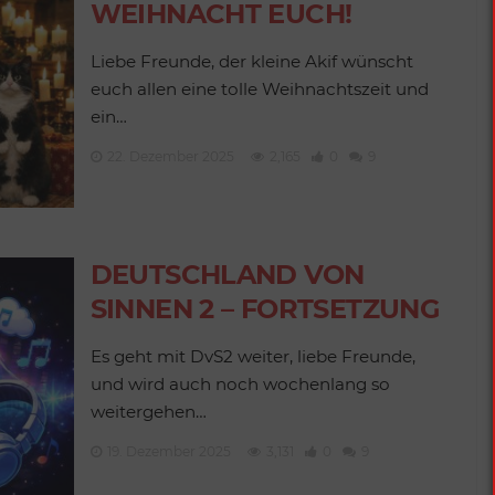
WEIHNACHT EUCH!
Liebe Freunde, der kleine Akif wünscht
euch allen eine tolle Weihnachtszeit und
ein…
22. Dezember 2025
2,165
0
9
DEUTSCHLAND VON
SINNEN 2 – FORTSETZUNG
Es geht mit DvS2 weiter, liebe Freunde,
und wird auch noch wochenlang so
weitergehen…
VERÖFFENTLICHUNGEN
Deutschland von
19. Dezember 2025
3,131
0
9
Sinnen