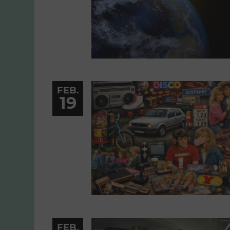
FEB.
19
FEB.