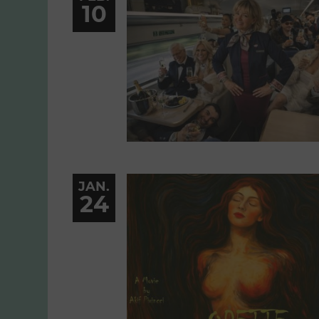
10
JAN.
24